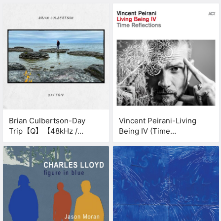
Brian Culbertson-Day
Vincent Peirani-Living
Trip【Q】【48kHz /
Being IV (Time
24bit】
Reflections)【Q】
【88.2kHz / 24bit】