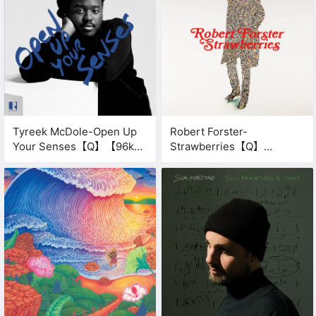
Tyreek McDole-Open Up
Robert Forster-
Your Senses【Q】【96kHz
Strawberries【Q】
/ 24bit】
【44.1kHz / 24bit】