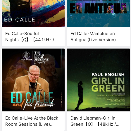
Ed Calle-Soulful
Ed Calle-Mamblue en
Nights【Q】【44.1kHz /
Antigua (Live Version)
24bit】
【Q】【48kHz / 24bit】
Ed Calle-Live At the Black
David Liebman-Girl in
Room Sessions (Live)
Green【Q】【48kHz /
【Q】【48kHz / 24bit】
24bit】