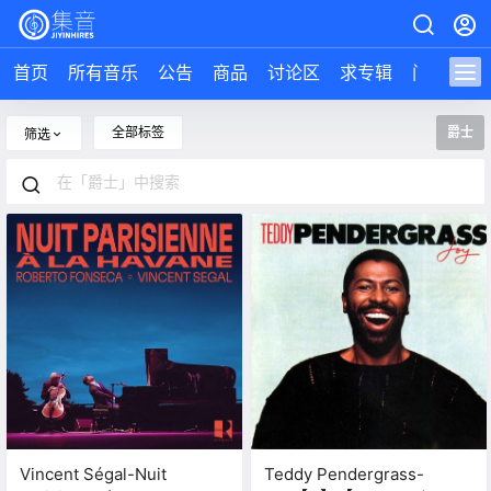
首页
所有音乐
公告
商品
讨论区
求专辑
问答
导
全部标签
爵士
筛选
Vincent Ségal-Nuit
Teddy Pendergrass-