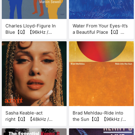
Charles Lloyd-Figure In
Water From Your Eyes-It’s
Blue【Q】【96kHz /
a Beautiful Place【Q】
24bit】
【96kHz / 24bit】
Sasha Keable-act
Brad Mehldau-Ride into
right【Q】【48kHz /
the Sun【Q】【96kHz /
24bit】
24bit】