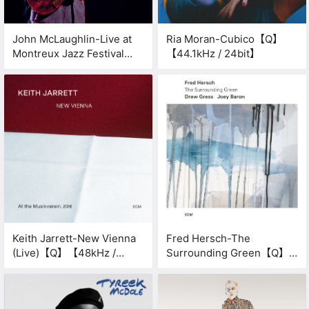
John McLaughlin-Live at
Ria Moran-Cubico【Q】
Montreux Jazz Festival
【44.1kHz / 24bit】
2022【Q】【48kHz /
24bit】
Keith Jarrett-New Vienna
Fred Hersch-The
(Live)【Q】【48kHz /
Surrounding Green【Q】
24bit】
【96kHz / 24bit】