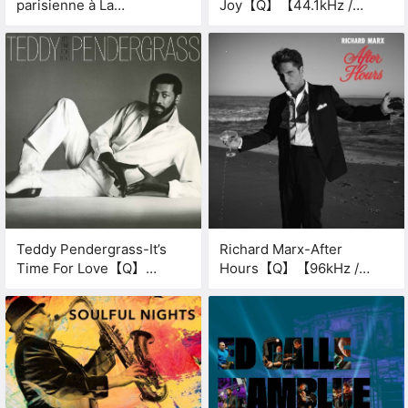
parisienne à La
Joy【Q】【44.1kHz /
Havane【Q】【48kHz /
16bit】
24bit】
Teddy Pendergrass-It’s
Richard Marx-After
Time For Love【Q】
Hours【Q】【96kHz /
【44.1kHz / 16bit】
24bit】