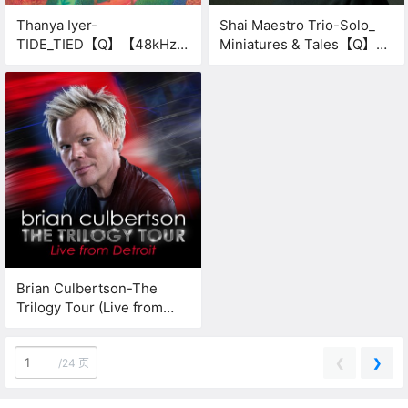
Thanya Iyer-
Shai Maestro Trio-Solo_
TIDE_TIED【Q】【48kHz /
Miniatures & Tales【Q】
24bit】
【48kHz / 24bit】
Brian Culbertson-The
Trilogy Tour (Live from
Detroit)【Q】【48kHz /
24bit】
❮
❯
/
24 页