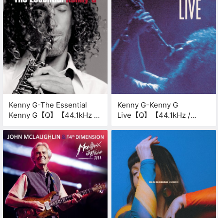
Kenny G-The Essential
Kenny G-Kenny G
Kenny G【Q】【44.1kHz /
Live【Q】【44.1kHz /
16bit】
16bit】