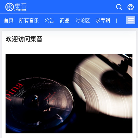
首页
所有音乐
公告
商品
讨论区
求专辑
问答
导
欢迎访问集音