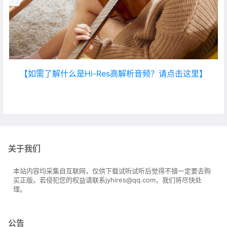
【如需了解什么是Hi-Res高解析音频？请点击这里】
关于我们
本站内容均采集自互联网，仅供下载试听试听后觉得不错一定要去购
买正版。若侵犯您的权益请联系jyhires@qq.com，我们将尽快处
理。
公告