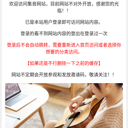
欢迎访问集音网站，目前网站不对外开放，感谢您的光
临！！
已是本站用户登录即可访问网站内容。
登录的看不到网站内容的登出在登录过一次
登录后不会自动跳转，需要重新进入首页访问或者选择你
想要的分类访问。
【如果还是不行删除一下之前的缓存】
网站不定期会开放参观和发放邀请码，敬请关注！！