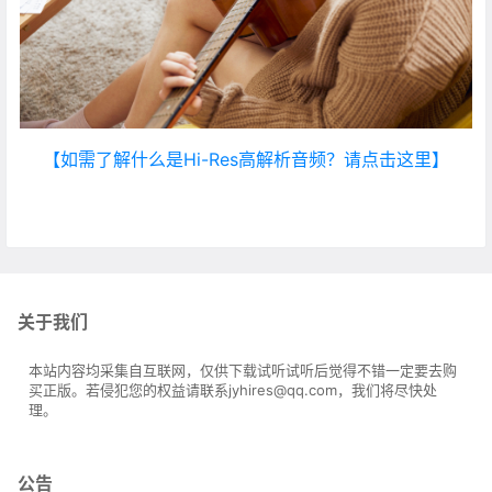
【如需了解什么是Hi-Res高解析音频？请点击这里】
关于我们
本站内容均采集自互联网，仅供下载试听试听后觉得不错一定要去购
买正版。若侵犯您的权益请联系jyhires@qq.com，我们将尽快处
理。
公告