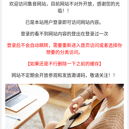
欢迎访问集音网站，目前网站不对外开放，感谢您的光
临！！
已是本站用户登录即可访问网站内容。
登录的看不到网站内容的登出在登录过一次
登录后不会自动跳转，需要重新进入首页访问或者选择你
想要的分类访问。
【如果还是不行删除一下之前的缓存】
网站不定期会开放参观和发放邀请码，敬请关注！！