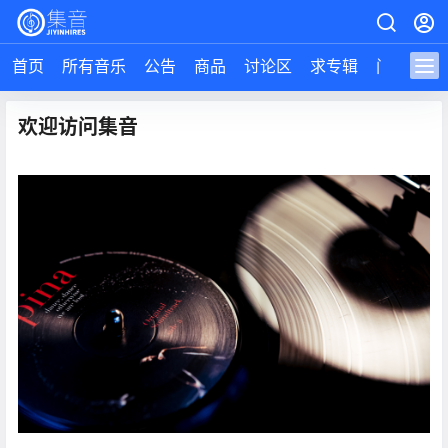
首页
所有音乐
公告
商品
讨论区
求专辑
问答
导
欢迎访问集音