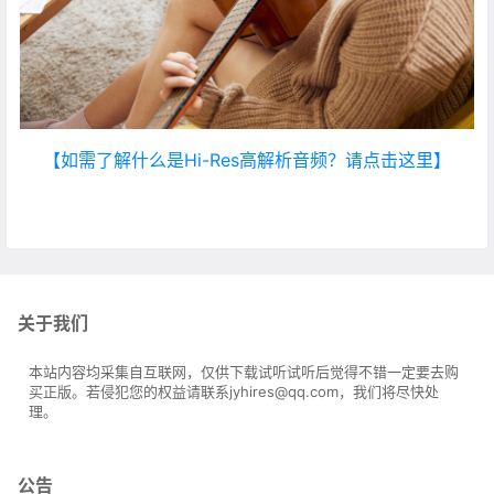
【如需了解什么是Hi-Res高解析音频？请点击这里】
关于我们
本站内容均采集自互联网，仅供下载试听试听后觉得不错一定要去购
买正版。若侵犯您的权益请联系jyhires@qq.com，我们将尽快处
理。
公告