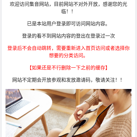
欢迎访问集音网站，目前网站不对外开放，感谢您的光
临！！
已是本站用户登录即可访问网站内容。
登录的看不到网站内容的登出在登录过一次
登录后不会自动跳转，需要重新进入首页访问或者选择你
想要的分类访问。
【如果还是不行删除一下之前的缓存】
网站不定期会开放参观和发放邀请码，敬请关注！！