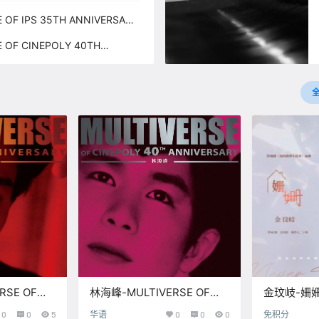
OF IPS 35TH ANNIVERSARY
 / 24bit】
 OF CINEPOLY 40TH
林海峰 (2026) 【Q】【96kHz /
RSE OF
林海峰-MULTIVERSE OF
金玟岐-姍姍
VERSARY –
CINEPOLY 40TH
助理不簡單》插
0
0
5
华语
0
0
0
免积分