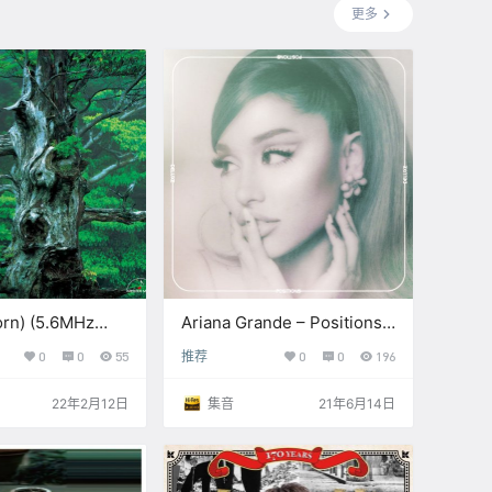
更多
rn) (5.6MHz
Ariana Grande – Positions
(Deluxe – Explicit) –
0
0
55
推荐
0
0
196
2021【Q】【44.1kHz /
24bit】
22年2月12日
集音
21年6月14日