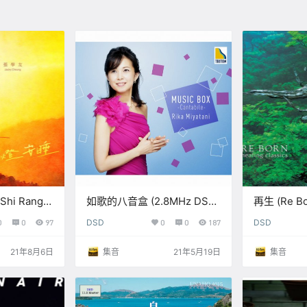
 Shi Rang
如歌的八音盒 (2.8MHz DSD)
再生 (Re Bo
hui【Q】
【S】
DSD)【S】
0
0
97
DSD
0
0
187
DSD
】
21年8月6日
集音
21年5月19日
集音