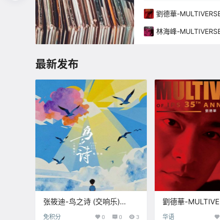
劉德華-MULTIVERSE 
– 劉德華【Q】【96kHz
】
林海峰-MULTIVERSE
ANNIVERSARY – 
24bit】
最新发布
张筱迪-鸟之诗 (交响乐)
劉德華-MULTIVE
(2025)【Q】【44.1kHz /
IPS 35TH ANNI
免积分
0
0
3
华语