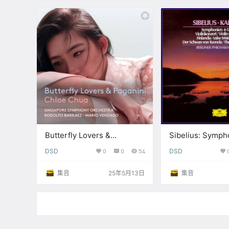
Butterfly Lovers &
Sibelius: Symph
Paganini【N】(2.8MHz
Violin Concerto
DSD
0
0
54
DSD
DSD)
Orchestral Wo
(2.8MHz DSD)
集音
25年5月13日
集音