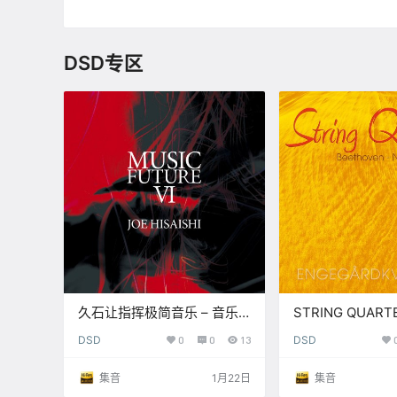
DSD专区
久石让指挥极简音乐 – 音乐
STRING QUARTET
未来 VI (11.2MHz DSD)
(352.8kHz DX
DSD
0
0
13
DSD
集音
1月22日
集音