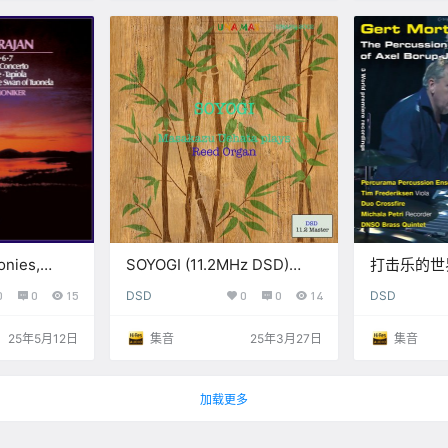
onies,
SOYOGI (11.2MHz DSD)
打击乐的世界
 And
【S】
Percussion
0
0
15
DSD
0
0
14
DSD
rks【M】
Axel Boru
(352.8k 
25年5月12日
集音
25年3月27日
集音
加载更多