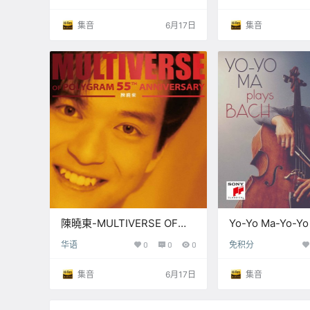
16bit】
劉德華【Q】【96k
24bit】
集音
6月17日
集音
陳曉東-MULTIVERSE OF
Yo-Yo Ma-Yo-Yo
POLYGRAM 55TH
Bach (2001) (F
华语
0
0
0
免积分
ANNIVERSARY – 陳曉東
【44.1kHz / 16b
(2026)【Q】【96kHz /
集音
6月17日
集音
24bit】