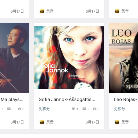
Hz /
ANNIVERSARY – 林海峰
【Q】【44.1
(2026) 【Q】【96kHz /
6月17日
集音
6月17日
集音
24bit】
 Ma plays
Sofia Jannok-Áššogáttis∶
Leo Rojas-
LAC 【Q】
By the Embers (2009)
Hawk (20
0
0
1
免积分
0
0
0
免积分
it】
【Q】【44.1kHz / 16bit】
【44.1kHz /
6月17日
集音
6月17日
集音