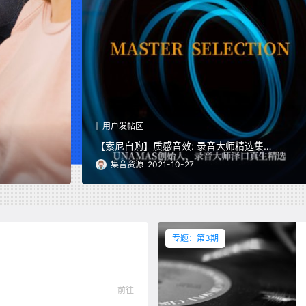
用户发帖区
【索尼自购】质感音效: 录音大师精选集
电脑音乐软件推荐
(11.2MHz DSD)
集音资源
2021-10-27
专题：第3期
前往