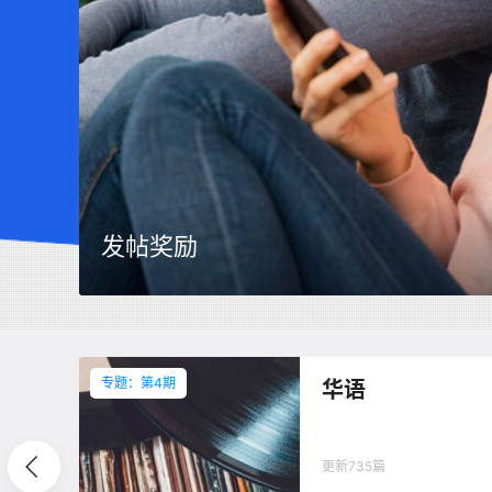
什么是Hi-Res高解析音频？
专题：第4期
华语
前往
更新735篇