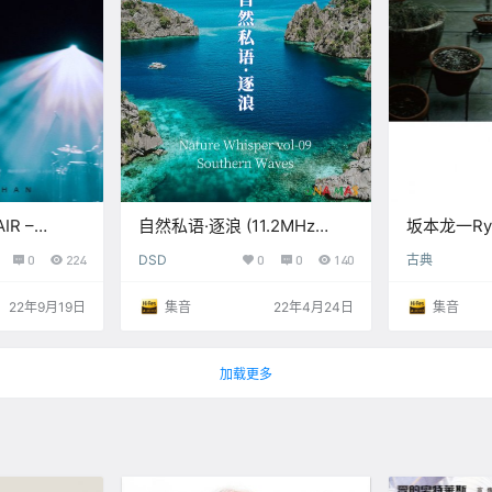
IR –
自然私语·逐浪 (11.2MHz
坂本龙一Ryui
z /
DSD)【S】
– async –
0
224
DSD
0
0
140
古典
【44.1kHz 
22年9月19日
集音
22年4月24日
集音
加载更多