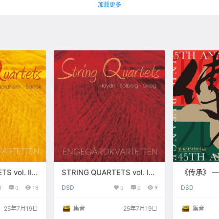
加载更多
S vol. II
STRING QUARTETS vol. I
《传承》 
D)【S】
Haydn – Solberg – Grieg
十五周年纪念专
0
0
18
DSD
0
0
9
DSD
(352.8kHz DXD)【S】
DSD)【S】
25年7月19日
集音
25年7月19日
集音