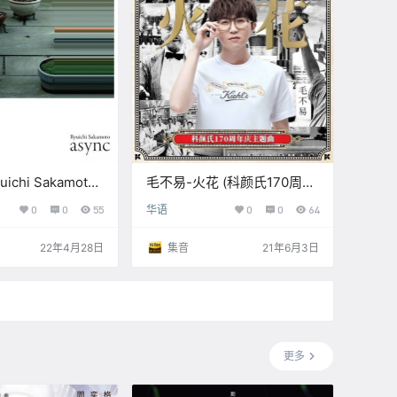
chi Sakamoto
毛不易-火花 (科颜氏170周年
 2017【Q】
庆主题曲) 【Q】【48kHz /
0
0
55
华语
0
0
64
/ 24bit】
24bit】
22年4月28日
集音
21年6月3日
更多