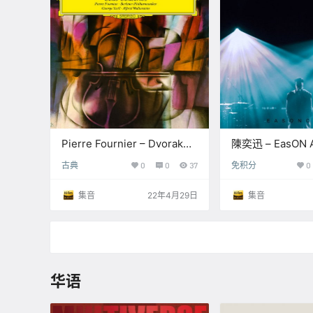
Pierre Fournier – Dvorak
陳奕迅 – EasON A
Elgar Cello Concertos –
2022【Q】【96kH
古典
0
0
37
免积分
0
1988【Q】【192kHz /
24bit】
24bit】
集音
22年4月29日
集音
华语