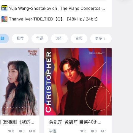
Yuja Wang-Shostakovich_ The Piano Concertos;
Solo Works【Q】【96kHz / 24bit】
Thanya Iyer-TIDE_TIED【Q】【48kHz / 24bit】
全部
推荐
华语
流行
古典
更多
 (影視劇《我的
黃凱芹-黃凱芹 自選40th
曲) (2023)
(2026) 【Q】【96kHz /
0
0
0
华语
0
0
1