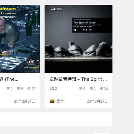
 (The
卓越录音特辑 – The Spirit of
 Universe of
Turtle (11.2MHz
0
0
37
DSD
0
0
34
p-Jorgensen)
DSD/5.1CH)【S】
DXD)【S】
25年2月21日
集音
25年2月21日