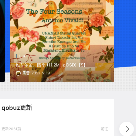
DSD
维瓦尔第：四季 (11.2MHz DSD)【S】
音乐基础知识
集音
2021-5-19
qobuz更新
更新2061篇
前往