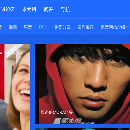
讨论区
求专辑
问答
导航
音
摇滚
原音
DSD
免积分区
强烈推荐
集音网站介绍
周杰伦MORA合集