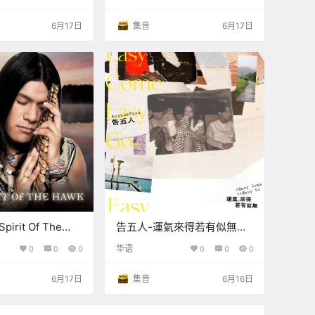
kHz / 24bit】
24bit】
6月17日
集音
6月17日
Spirit Of The
告五人-運氣來得若有似無
12)【Q】
(2020) 【Q】【48kHz /
0
0
0
华语
0
0
0
 16bit】
24bit】
6月17日
集音
6月16日