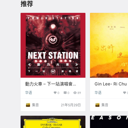
推荐
動力火車 – 下一站演唱會
Gin Lee- Ri Chu
Live精選 【Q】【48kHz /
Jie Deng An S
华语
0
0
89
华语
24bit】
【96kHz / 24bit
集音
21年5月29日
集音