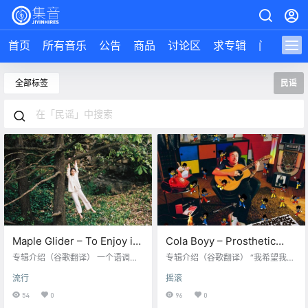
首页
所有音乐
公告
商品
讨论区
求专辑
问答
导
全部标签
民谣
Maple Glider – To Enjoy is
Cola Boyy – Prosthetic
the Only Thing – 2021
Boombox – 2021【Q】
专辑介绍（谷歌翻译） 一个语调。
专辑介绍（谷歌翻译） “我希望我的
【Q】【48kHz / 24bit】
词的集合。梦幻般的声音。旋律的
【44.1kHz / 24bit】
音乐能够将人们聚集在一起。马修
流行
摇滚
结构......这些小东西让你在做内省歌
乌兰戈又名可乐博伊的雄心勃勃的
曲和独立民谣时从人群中脱颖而
赌注非常成功。披着时髦迪斯科和
54
0
96
0
出。由于他们，Tori Zietsch 又名 M
流行音乐的旋律，他的旋律是真正