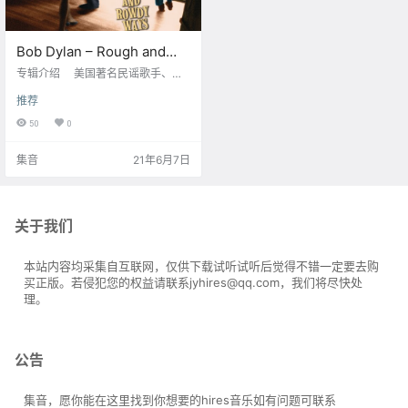
Bob Dylan – Rough and
Rowdy Ways – 2020【Q】
专辑介绍 美国著名民谣歌手、诺
【96kHz / 24bit】
贝尔文学奖获得者Bob Dylan（鲍勃
推荐
·迪伦）宣布将于6月19日发布时隔八
年的个人最新原创专辑《Rough An
50
0
d Rowdy Ways》。 目前官网已开
放预购，专辑将以双180g黑胶和双
集音
21年6月7日
CD两种介质发行。 曲目 01 I Conta
in Multitudes02 False Prophet03
My Own Version of You04 I’ve Ma
de …
关于我们
本站内容均采集自互联网，仅供下载试听试听后觉得不错一定要去购
买正版。若侵犯您的权益请联系jyhires@qq.com，我们将尽快处
理。
公告
集音，愿你能在这里找到你想要的hires音乐如有问题可联系