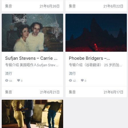
aple Glider 才脱颖而出。这位澳大
浓缩的享乐主义。他的第一张专辑
集音
21年6月26日
集音
21年6月22日
利亚人在返回墨尔本之前经过了布
是在被阳光淹没的高速公路上的德
莱顿，甚至可以毫不脸红地与 Cat P
洛伦民谣的完美配乐。在 Record M
ower、Adrianne Lenker、Angel Ol
akers（Sébastien Tellier、Tristess
sen、Julia Jacklin 或 Sharon…
e Contemporaine、Turzi、Midnig
ht Juggernaut…
Sufjan Stevens – Carrie &
Phoebe Bridgers –
Lowell – 2015【Q】
Punisher – 2020【Q】
专辑介绍 美国唱作人Sufjan Steven
专辑介绍（谷歌翻译） 25 岁的加利
【44.1kHz / 24bit】
s在2015年3月30日发行了他的民谣
【96kHz / 24bit】
福尼亚人 Phoebe Bridgers 在第二
流行
流行
专辑《Carrie & Lowell》，这是以
张专辑中证实了我们认为她的所有
最亲切的方式、最温柔的声音对《S
优点，以超敏感的独立民谣风格，
66
0
42
0
even Swans》的回归，但它包含了
带有迷幻色彩。专辑名称的歌曲惩
十年的磨砺和探索，这已是他最经
罚者是对艾略特史密斯的充满活力
集音
21年6月21日
集音
21年6月17日
典、最纯粹的努力。 到目前为止，
的致敬，艾略特史密斯是同一个独
这张专辑的主要叙述的故事已经广
立民谣界的一位伟大的创作歌手和
为人知:《Carrie&Lowell》以Sufjan
狂热人物。在这首歌中，我们找到
母亲和继父命名。Carrie患有双相
了美国郊区的忧郁气氛，通过布里
情…
杰斯的话，“当速度开始时，我白白
跑到商店，然后从你和白雪公主住
的房子旁边走过…