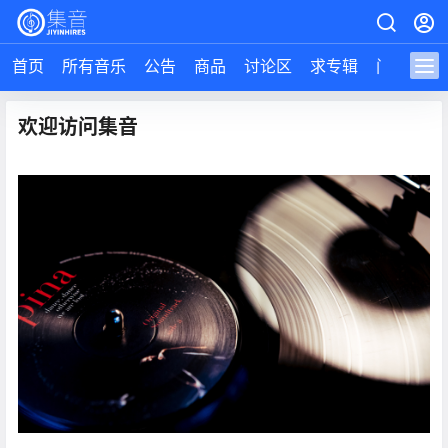
首页
所有音乐
公告
商品
讨论区
求专辑
问答
导
欢迎访问集音