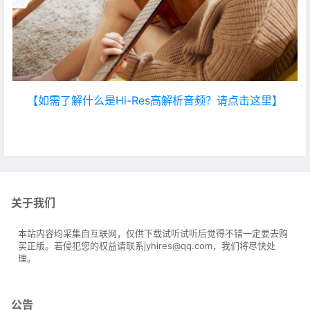
【如需了解什么是Hi-Res高解析音频？请点击这里】
关于我们
本站内容均采集自互联网，仅供下载试听试听后觉得不错一定要去购
买正版。若侵犯您的权益请联系jyhires@qq.com，我们将尽快处
理。
公告