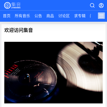
首页
所有音乐
公告
商品
讨论区
求专辑
问答
导
欢迎访问集音