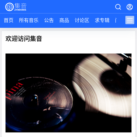
首页
所有音乐
公告
商品
讨论区
求专辑
问答
导
欢迎访问集音