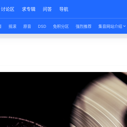
讨论区
求专辑
问答
导航
音
摇滚
原音
DSD
免积分区
强烈推荐
集音网站介绍