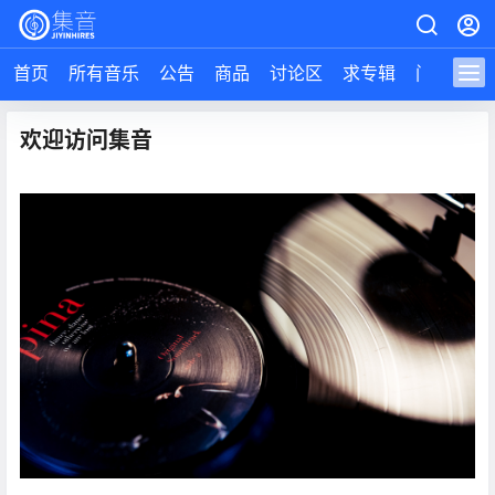
首页
所有音乐
公告
商品
讨论区
求专辑
问答
导
欢迎访问集音