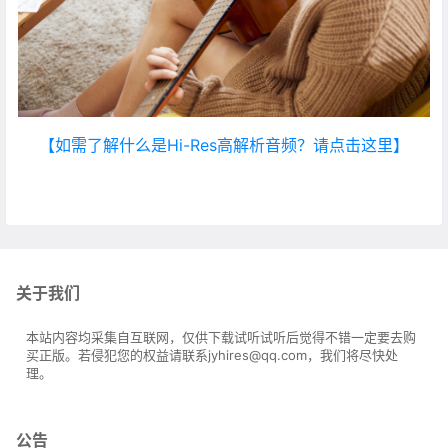
【如需了解什么是Hi-Res高解析音频？请点击这里】
关于我们
本站内容均采集自互联网，仅供下载试听试听后觉得不错一定要去购
买正版。若侵犯您的权益请联系jyhires@qq.com，我们将尽快处
理。
公告