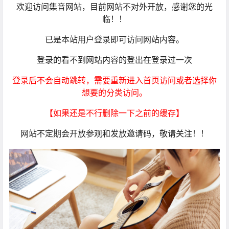
欢迎访问集音网站，目前网站不对外开放，感谢您的光
临！！
已是本站用户登录即可访问网站内容。
登录的看不到网站内容的登出在登录过一次
登录后不会自动跳转，需要重新进入首页访问或者选择你
想要的分类访问。
【如果还是不行删除一下之前的缓存】
网站不定期会开放参观和发放邀请码，敬请关注！！