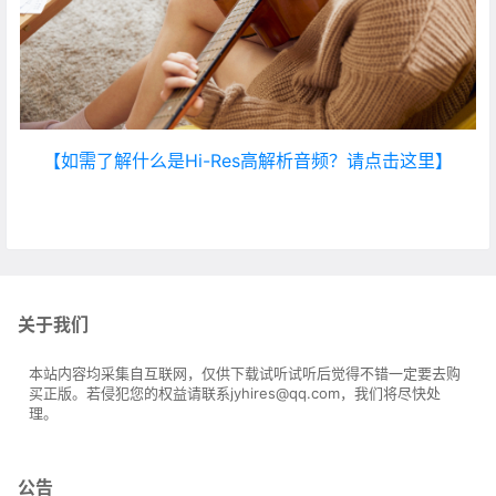
【如需了解什么是Hi-Res高解析音频？请点击这里】
关于我们
本站内容均采集自互联网，仅供下载试听试听后觉得不错一定要去购
买正版。若侵犯您的权益请联系jyhires@qq.com，我们将尽快处
理。
公告