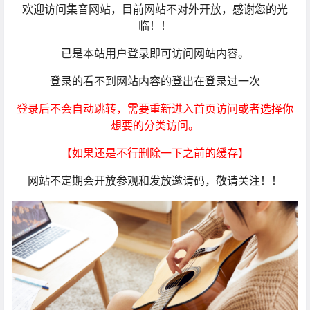
欢迎访问集音网站，目前网站不对外开放，感谢您的光
临！！
已是本站用户登录即可访问网站内容。
登录的看不到网站内容的登出在登录过一次
登录后不会自动跳转，需要重新进入首页访问或者选择你
想要的分类访问。
【如果还是不行删除一下之前的缓存】
网站不定期会开放参观和发放邀请码，敬请关注！！