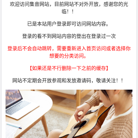
欢迎访问集音网站，目前网站不对外开放，感谢您的光
临！！
已是本站用户登录即可访问网站内容。
登录的看不到网站内容的登出在登录过一次
登录后不会自动跳转，需要重新进入首页访问或者选择你
想要的分类访问。
【如果还是不行删除一下之前的缓存】
网站不定期会开放参观和发放邀请码，敬请关注！！