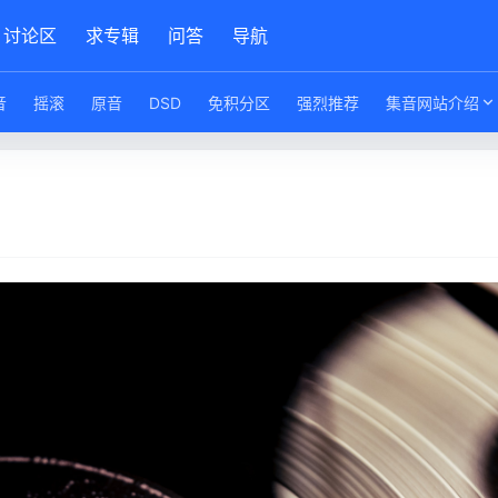
讨论区
求专辑
问答
导航
音
摇滚
原音
DSD
免积分区
强烈推荐
集音网站介绍