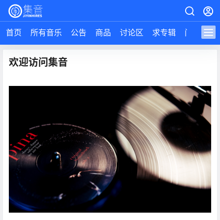
首页
所有音乐
公告
商品
讨论区
求专辑
问答
导
欢迎访问集音