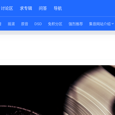
讨论区
求专辑
问答
导航
音
摇滚
原音
DSD
免积分区
强烈推荐
集音网站介绍