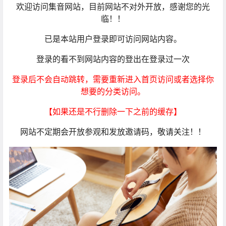
欢迎访问集音网站，目前网站不对外开放，感谢您的光
临！！
已是本站用户登录即可访问网站内容。
登录的看不到网站内容的登出在登录过一次
登录后不会自动跳转，需要重新进入首页访问或者选择你
想要的分类访问。
【如果还是不行删除一下之前的缓存】
网站不定期会开放参观和发放邀请码，敬请关注！！