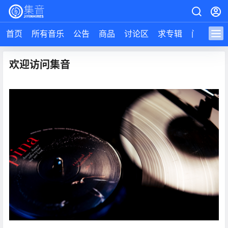
首页
所有音乐
公告
商品
讨论区
求专辑
问答
导
欢迎访问集音