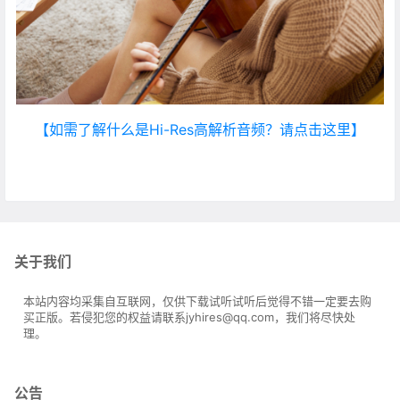
【如需了解什么是Hi-Res高解析音频？请点击这里】
关于我们
本站内容均采集自互联网，仅供下载试听试听后觉得不错一定要去购
买正版。若侵犯您的权益请联系jyhires@qq.com，我们将尽快处
理。
公告