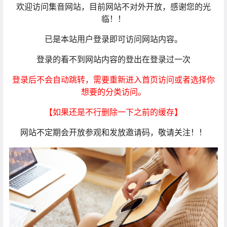
欢迎访问集音网站，目前网站不对外开放，感谢您的光
临！！
已是本站用户登录即可访问网站内容。
登录的看不到网站内容的登出在登录过一次
登录后不会自动跳转，需要重新进入首页访问或者选择你
想要的分类访问。
【如果还是不行删除一下之前的缓存】
网站不定期会开放参观和发放邀请码，敬请关注！！