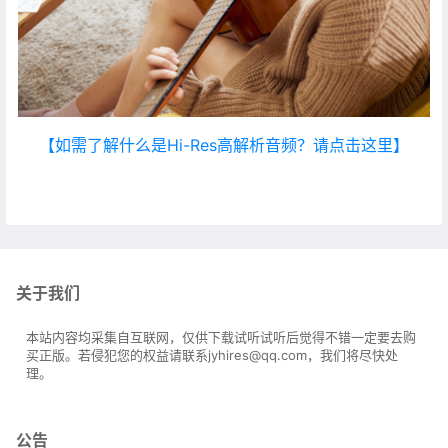
【如需了解什么是Hi-Res高解析音频？请点击这里】
关于我们
本站内容均采集自互联网，仅供下载试听试听后觉得不错一定要去购
买正版。若侵犯您的权益请联系jyhires@qq.com，我们将尽快处
理。
公告