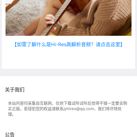
【如需了解什么是Hi-Res高解析音频？请点击这里】
关于我们
本站内容均采集自互联网，仅供下载试听试听后觉得不错一定要去购
买正版。若侵犯您的权益请联系jyhires@qq.com，我们将尽快处
理。
公告