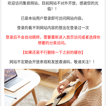
欢迎访问集音网站，目前网站不对外开放，感谢您的光
临！！
已是本站用户登录即可访问网站内容。
登录的看不到网站内容的登出在登录过一次
登录后不会自动跳转，需要重新进入首页访问或者选择你
想要的分类访问。
【如果还是不行删除一下之前的缓存】
网站不定期会开放参观和发放邀请码，敬请关注！！