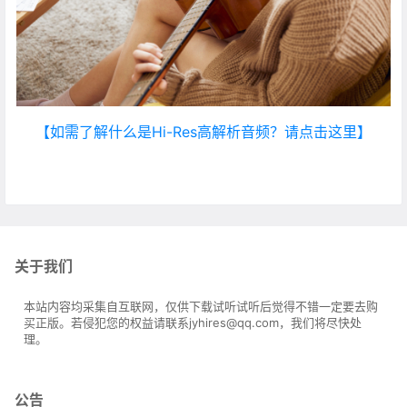
【如需了解什么是Hi-Res高解析音频？请点击这里】
关于我们
本站内容均采集自互联网，仅供下载试听试听后觉得不错一定要去购
买正版。若侵犯您的权益请联系jyhires@qq.com，我们将尽快处
理。
公告