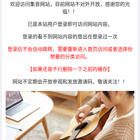
欢迎访问集音网站，目前网站不对外开放，感谢您的光
临！！
已是本站用户登录即可访问网站内容。
登录的看不到网站内容的登出在登录过一次
登录后不会自动跳转，需要重新进入首页访问或者选择你
想要的分类访问。
【如果还是不行删除一下之前的缓存】
网站不定期会开放参观和发放邀请码，敬请关注！！