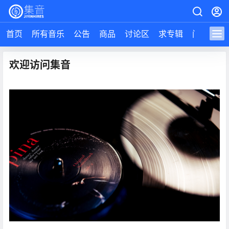
首页
所有音乐
公告
商品
讨论区
求专辑
问答
导
欢迎访问集音