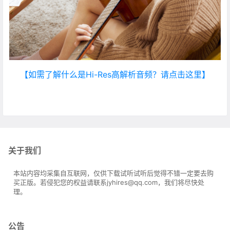
【如需了解什么是Hi-Res高解析音频？请点击这里】
关于我们
本站内容均采集自互联网，仅供下载试听试听后觉得不错一定要去购
买正版。若侵犯您的权益请联系jyhires@qq.com，我们将尽快处
理。
公告