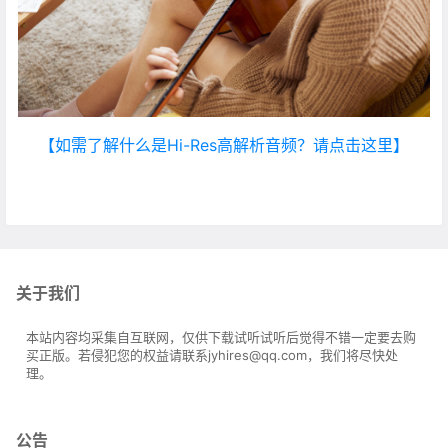
【如需了解什么是Hi-Res高解析音频？请点击这里】
关于我们
本站内容均采集自互联网，仅供下载试听试听后觉得不错一定要去购
买正版。若侵犯您的权益请联系jyhires@qq.com，我们将尽快处
理。
公告