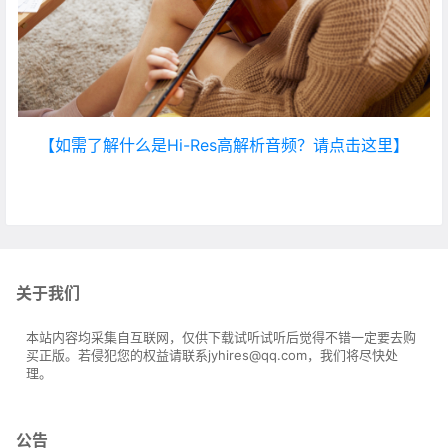
【如需了解什么是Hi-Res高解析音频？请点击这里】
关于我们
本站内容均采集自互联网，仅供下载试听试听后觉得不错一定要去购
买正版。若侵犯您的权益请联系jyhires@qq.com，我们将尽快处
理。
公告