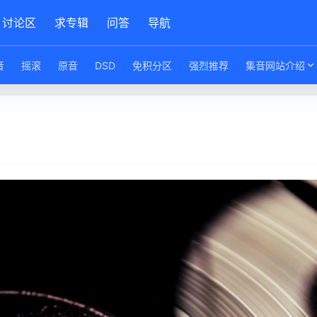
讨论区
求专辑
问答
导航
音
摇滚
原音
DSD
免积分区
强烈推荐
集音网站介绍