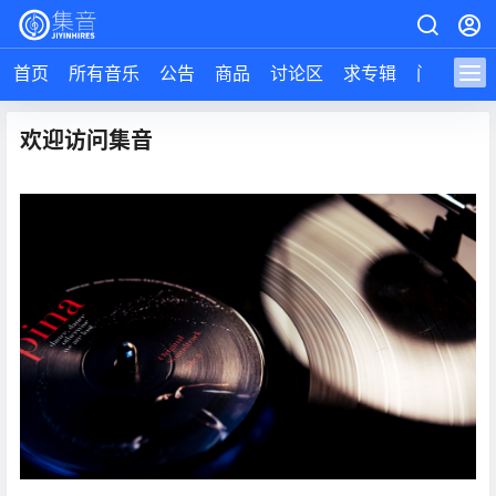
首页
所有音乐
公告
商品
讨论区
求专辑
问答
导
欢迎访问集音