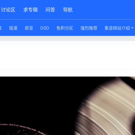
讨论区
求专辑
问答
导航
音
摇滚
原音
DSD
免积分区
强烈推荐
集音网站介绍