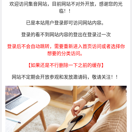
欢迎访问集音网站，目前网站不对外开放，感谢您的光
临！！
已是本站用户登录即可访问网站内容。
登录的看不到网站内容的登出在登录过一次
登录后不会自动跳转，需要重新进入首页访问或者选择你
想要的分类访问。
【如果还是不行删除一下之前的缓存】
网站不定期会开放参观和发放邀请码，敬请关注！！