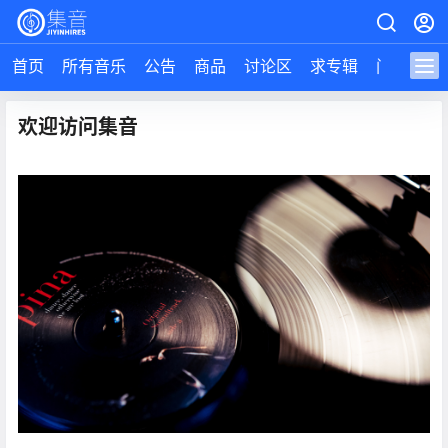
首页
所有音乐
公告
商品
讨论区
求专辑
问答
导
欢迎访问集音