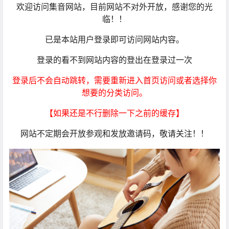
欢迎访问集音网站，目前网站不对外开放，感谢您的光
临！！
已是本站用户登录即可访问网站内容。
登录的看不到网站内容的登出在登录过一次
登录后不会自动跳转，需要重新进入首页访问或者选择你
想要的分类访问。
【如果还是不行删除一下之前的缓存】
网站不定期会开放参观和发放邀请码，敬请关注！！