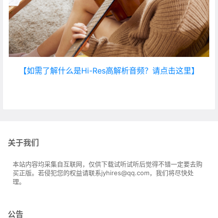
【如需了解什么是Hi-Res高解析音频？请点击这里】
关于我们
本站内容均采集自互联网，仅供下载试听试听后觉得不错一定要去购
买正版。若侵犯您的权益请联系jyhires@qq.com，我们将尽快处
理。
公告