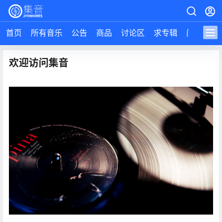
首页
所有音乐
公告
商品
讨论区
求专辑
问答
导
欢迎访问集音