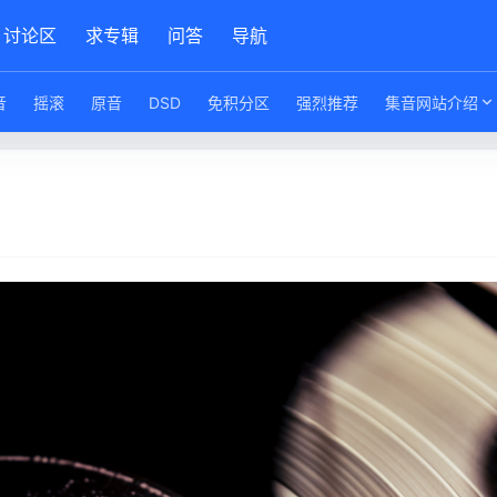
讨论区
求专辑
问答
导航
音
摇滚
原音
DSD
免积分区
强烈推荐
集音网站介绍