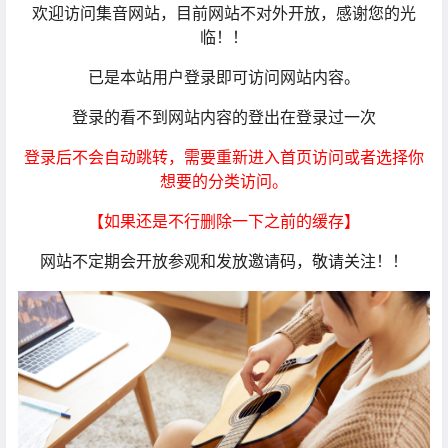
欢迎访问集音网站，目前网站不对外开放，感谢您的光
临！！
已是本站用户登录即可访问网站内容。
登录的看不到网站内容的登出在登录过一次
登录后不会自动跳转，需要重新进入首页访问或者选择你
想要的分类访问。
【如果还是不行删除一下之前的缓存】
网站不定期会开放参观和发放邀请码，敬请关注！！