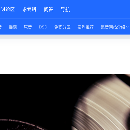
讨论区
求专辑
问答
导航
音
摇滚
原音
DSD
免积分区
强烈推荐
集音网站介绍