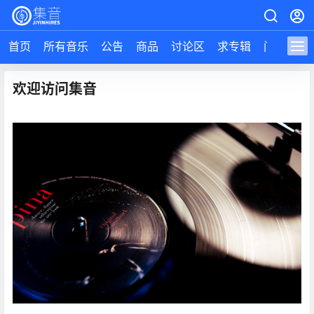
首页
所有音乐
公告
商品
讨论区
求专辑
问答
导
欢迎访问集音