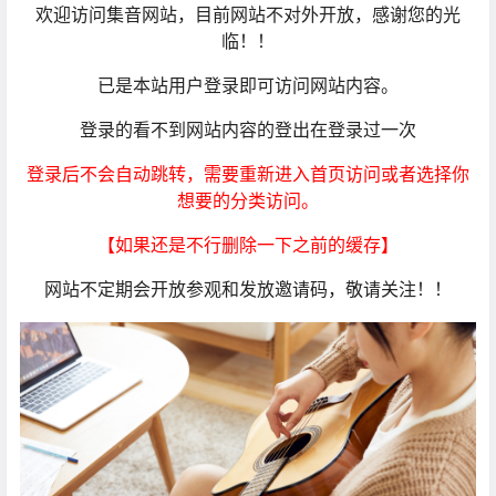
欢迎访问集音网站，目前网站不对外开放，感谢您的光
临！！
已是本站用户登录即可访问网站内容。
登录的看不到网站内容的登出在登录过一次
登录后不会自动跳转，需要重新进入首页访问或者选择你
想要的分类访问。
【如果还是不行删除一下之前的缓存】
网站不定期会开放参观和发放邀请码，敬请关注！！