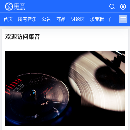
首页
所有音乐
公告
商品
讨论区
求专辑
问答
导
欢迎访问集音