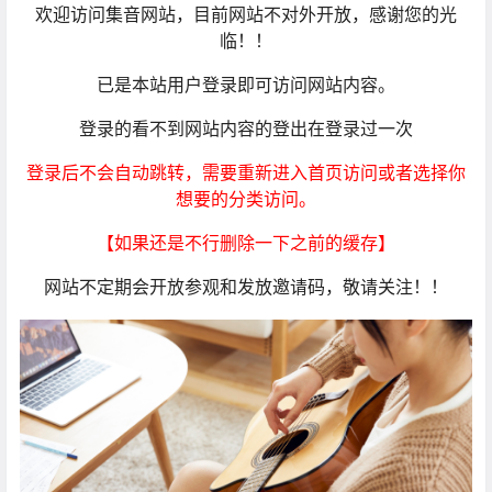
欢迎访问集音网站，目前网站不对外开放，感谢您的光
临！！
已是本站用户登录即可访问网站内容。
登录的看不到网站内容的登出在登录过一次
登录后不会自动跳转，需要重新进入首页访问或者选择你
想要的分类访问。
【如果还是不行删除一下之前的缓存】
网站不定期会开放参观和发放邀请码，敬请关注！！