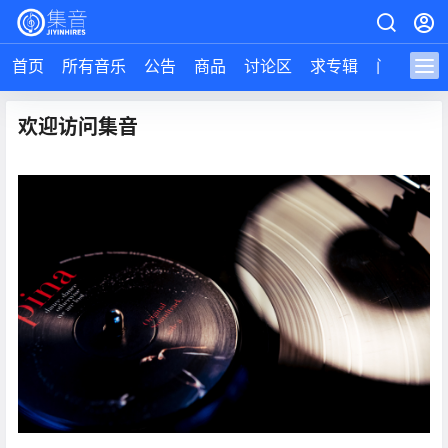
首页
所有音乐
公告
商品
讨论区
求专辑
问答
导
欢迎访问集音