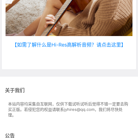
【如需了解什么是Hi-Res高解析音频？请点击这里】
关于我们
本站内容均采集自互联网，仅供下载试听试听后觉得不错一定要去购
买正版。若侵犯您的权益请联系jyhires@qq.com，我们将尽快处
理。
公告