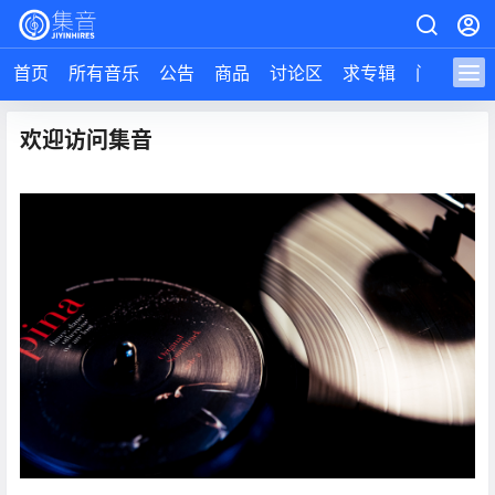
首页
所有音乐
公告
商品
讨论区
求专辑
问答
导
欢迎访问集音