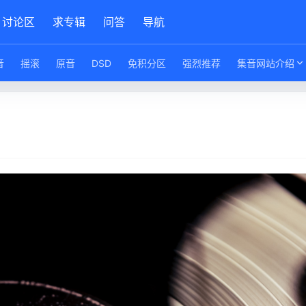
讨论区
求专辑
问答
导航
音
摇滚
原音
DSD
免积分区
强烈推荐
集音网站介绍