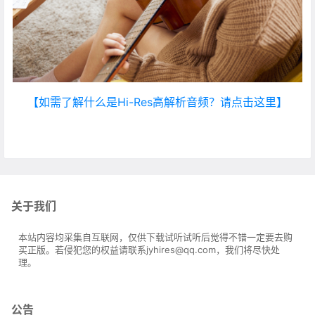
【如需了解什么是Hi-Res高解析音频？请点击这里】
关于我们
本站内容均采集自互联网，仅供下载试听试听后觉得不错一定要去购
买正版。若侵犯您的权益请联系jyhires@qq.com，我们将尽快处
理。
公告