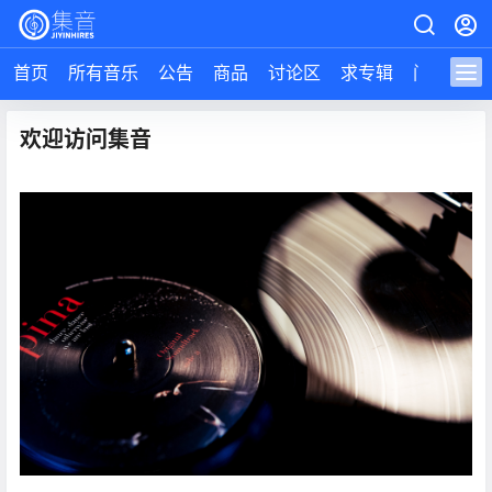
首页
所有音乐
公告
商品
讨论区
求专辑
问答
导
欢迎访问集音