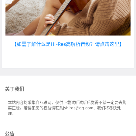
【如需了解什么是Hi-Res高解析音频？请点击这里】
关于我们
本站内容均采集自互联网，仅供下载试听试听后觉得不错一定要去购
买正版。若侵犯您的权益请联系jyhires@qq.com，我们将尽快处
理。
公告