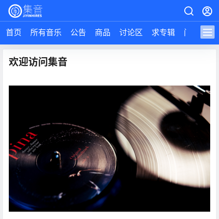
首页
所有音乐
公告
商品
讨论区
求专辑
问答
导
欢迎访问集音