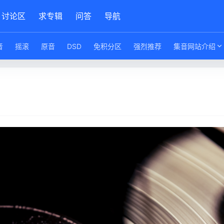
讨论区
求专辑
问答
导航
音
摇滚
原音
DSD
免积分区
强烈推荐
集音网站介绍