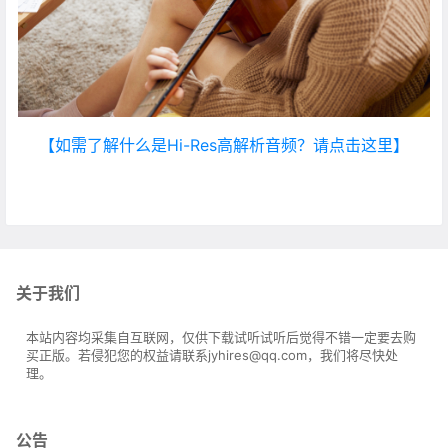
【如需了解什么是Hi-Res高解析音频？请点击这里】
关于我们
本站内容均采集自互联网，仅供下载试听试听后觉得不错一定要去购
买正版。若侵犯您的权益请联系jyhires@qq.com，我们将尽快处
理。
公告